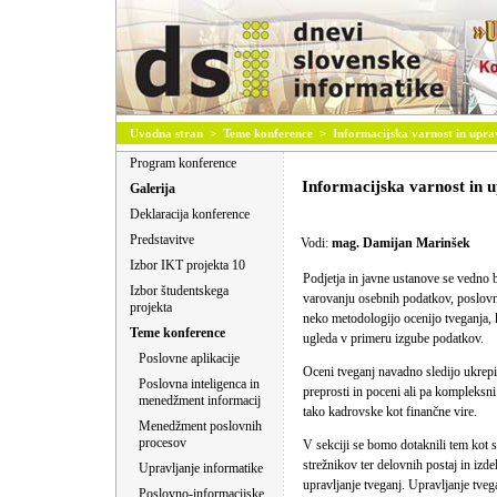
Uvodna stran
>
Teme konference
>
Informacijska varnost in upra
Program konference
Informacijska varnost in u
Galerija
Deklaracija konference
Predstavitve
Vodi:
mag. Damijan Marinšek
Izbor IKT projekta 10
Podjetja in javne ustanove se vedno 
Izbor študentskega
varovanju osebnih podatkov, poslovnih
projekta
neko metodologijo ocenijo tveganja, 
Teme konference
ugleda v primeru izgube podatkov.
Poslovne aplikacije
Oceni tveganj navadno sledijo ukrepi
Poslovna inteligenca in
preprosti in poceni ali pa kompleksni
menedžment informacij
tako kadrovske kot finančne vire.
Menedžment poslovnih
procesov
V sekciji se bomo dotaknili tem kot s
strežnikov ter delovnih postaj in izde
Upravljanje informatike
upravljanje tveganj. Upravljanje tve
Poslovno-informacijske