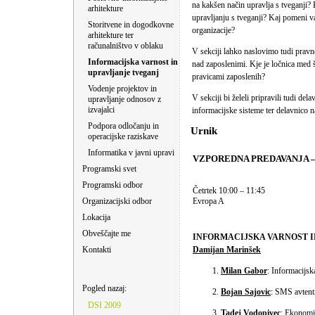
na kakšen način upravlja s tveganji?
arhitekture
upravljanju s tveganji? Kaj pomeni v
Storitvene in dogodkovne
organizacije?
arhitekture ter
računalništvo v oblaku
V sekciji lahko naslovimo tudi pravn
Informacijska varnost in
nad zaposlenimi. Kje je ločnica med š
upravljanje tveganj
pravicami zaposlenih?
Vodenje projektov in
V sekciji bi želeli pripravili tudi d
upravljanje odnosov z
izvajalci
informacijske sisteme ter delavnico n
Podpora odločanju in
Urnik
operacijske raziskave
Informatika v javni upravi
VZPOREDNA PREDAVANJA –
Programski svet
Programski odbor
Četrtek 10:00 – 11:45
Organizacijski odbor
Evropa A
Lokacija
Obveščajte me
INFORMACIJSKA VARNOST IN
Kontakti
Damijan Marinšek
Milan Gabor
: Informacijsk
Pogled nazaj:
Bojan Sajovic
: SMS avtent
DSI 2009
Tadej Vodopivec
: Ekonomi