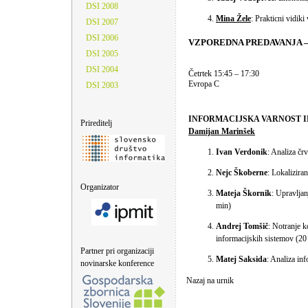
DSI 2008
Mina Žele
: Prakticni vidik
DSI 2007
DSI 2006
VZPOREDNA PREDAVANJA –
DSI 2005
DSI 2004
Četrtek 15:45 – 17:30
Evropa C
DSI 2003
INFORMACIJSKA VARNOST I
Prireditelj
Damijan Marinšek
Ivan Verdonik
: Analiza čr
Nejc Škoberne
: Lokalizira
Organizator
Mateja Škornik
: Upravlja
min)
Andrej Tomšič
: Notranje 
informacijskih sistemov (20
Partner pri organizaciji
Matej Saksida
: Analiza in
novinarske konference
Nazaj na urnik